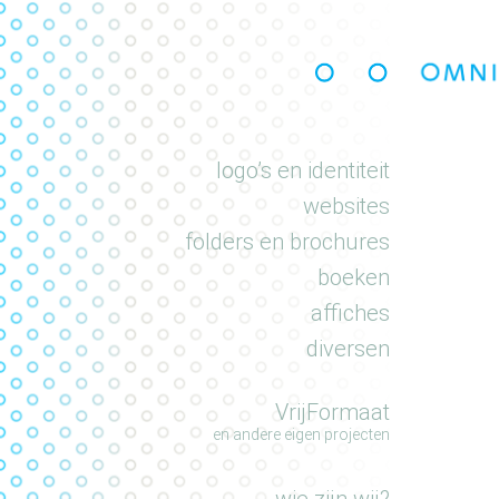
portfolio
logo’s en identiteit
websites
folders en brochures
boeken
affiches
diversen
VrijFormaat