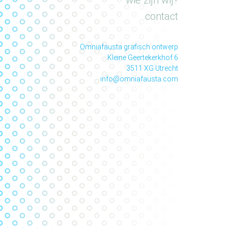
wie zijn wij?
contact
Omniafausta grafisch ontwerp
Kleine Geertekerkhof 6
3511 XG Utrecht
info@omniafausta.com