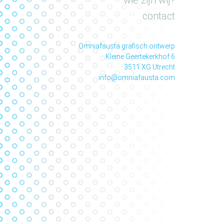
wie zijn wij?
contact
Omniafausta grafisch ontwerp
Kleine Geertekerkhof 6
3511 XG Utrecht
info@omniafausta.com