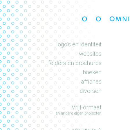
portfolio
logo’s en identiteit
websites
folders en brochures
boeken
affiches
diversen
VrijFormaat