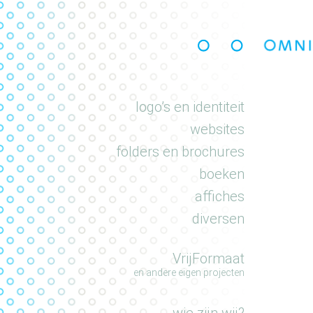
portfolio
logo’s en identiteit
websites
folders en brochures
boeken
affiches
diversen
VrijFormaat