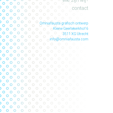
wie zijn wij?
contact
Omniafausta grafisch ontwerp
Kleine Geertekerkhof 6
3511 XG Utrecht
info@omniafausta.com