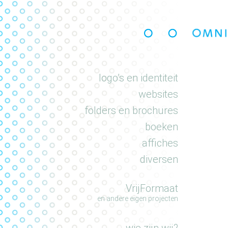
portfolio
logo’s en identiteit
websites
folders en brochures
boeken
affiches
diversen
VrijFormaat