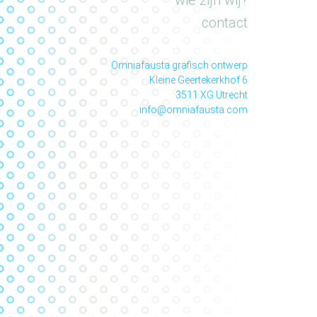
wie zijn wij?
contact
Omniafausta grafisch ontwerp
Kleine Geertekerkhof 6
3511 XG Utrecht
info@omniafausta.com