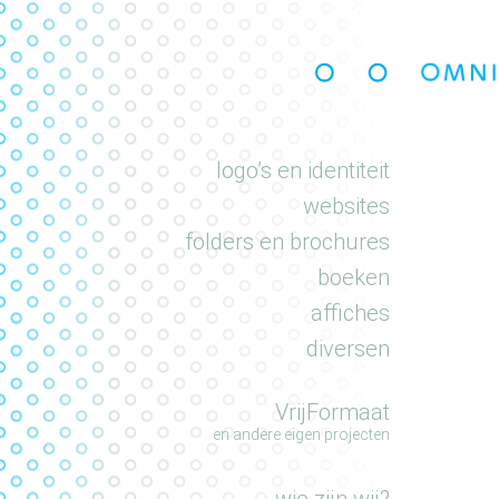
portfolio
logo’s en identiteit
websites
folders en brochures
boeken
affiches
diversen
VrijFormaat