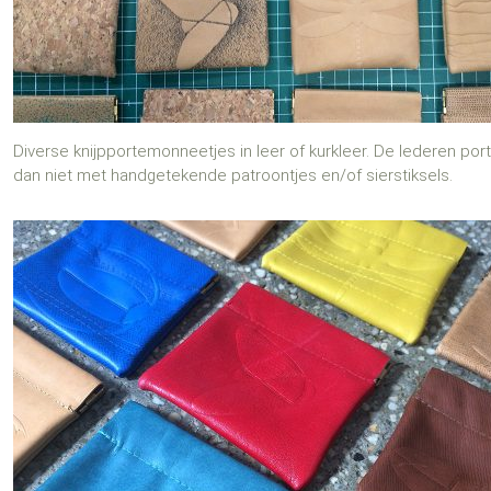
Diverse knijpportemonneetjes in leer of kurkleer. De lederen po
dan niet met handgetekende patroontjes en/of sierstiksels.