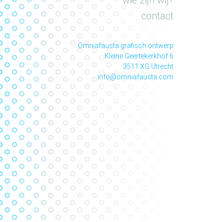
wie zijn wij?
contact
Omniafausta grafisch ontwerp
Kleine Geertekerkhof 6
3511 XG Utrecht
info@omniafausta.com