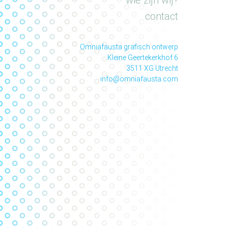
wie zijn wij?
contact
Omniafausta grafisch ontwerp
Kleine Geertekerkhof 6
3511 XG Utrecht
info@omniafausta.com