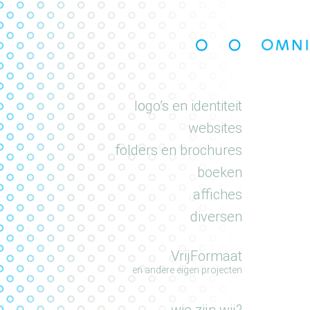
portfolio
logo’s en identiteit
websites
folders en brochures
boeken
affiches
diversen
VrijFormaat