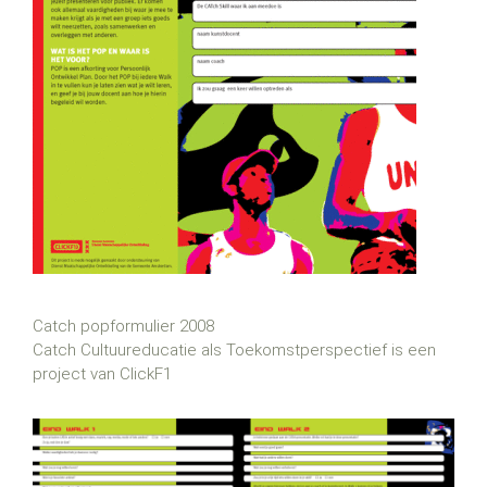
Catch popformulier 2008
Catch Cultuureducatie als Toekomstperspectief is een
project van ClickF1