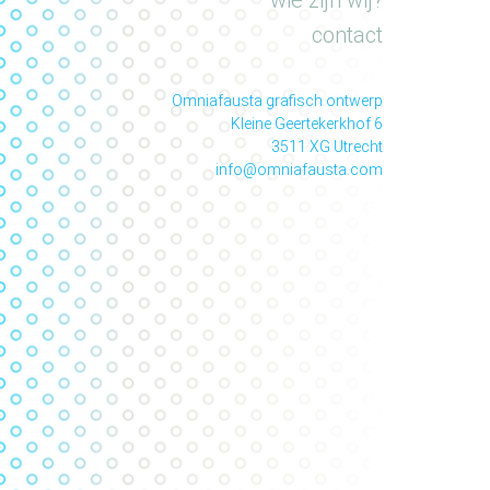
wie zijn wij?
contact
Omniafausta grafisch ontwerp
Kleine Geertekerkhof 6
3511 XG Utrecht
info@omniafausta.com