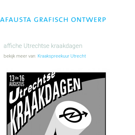
affiche
Utrechtse kraakdagen
Kraakspreekuur Utrecht
G
e
t
a
g
d
m
e
t