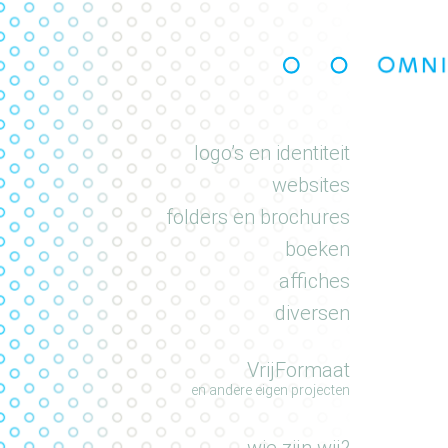
portfolio
logo’s en identiteit
websites
folders en brochures
boeken
affiches
diversen
VrijFormaat